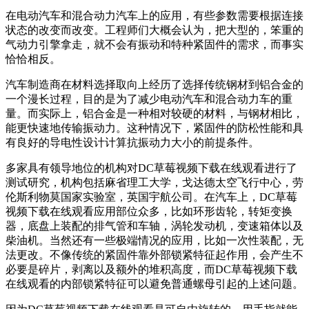
在电动汽车和混合动力汽车上的应用，有些参数需要根据连接
状态的改变而改变。工程师们大概会认为，把大型的，笨重的
气动力引擎拿走，就不会有振动和特种紧固件的需求，而事实
恰恰相反。
汽车制造商在材料选择取向上经历了选择传统钢材到铝合金的
一个漫长过程，目的是为了减少电动汽车和混合动力车的重
量。而实际上，铝合金是一种相对较硬的材料，与钢材相比，
能更快速地传输振动力。这种情况下，紧固件的防松性能和具
有良好的导电性设计计算抗振动力大小的前提条件。
多家具有领导地位的机构对DC草莓视频下载在线观看进行了
测试研究，机构包括麻省理工大学，戈达德太空飞行中心，劳
伦斯利物莫国家实验室，英国宇航公司。在汽车上，DC草莓
视频下载在线观看应用部位众多，比如环形齿轮，转矩变换
器，底盘上装配的排气管和车轴，涡轮发动机，变速箱体以及
柴油机。当然还有一些极端情况的应用，比如一次性装配，无
法更改。不像传统的紧固件靠外部锁紧特征起作用，会产生不
必要是碎片，剥离以及额外的堆积高度，而DC草莓视频下载
在线观看的内部锁紧特征可以避免普通螺母引起的上述问题。