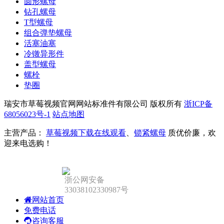
圆形螺母
钻孔螺母
T型螺母
组合弹垫螺母
活塞油塞
冷镦异形件
盖型螺母
螺栓
垫圈
瑞安市草莓视频官网网站标准件有限公司 版权所有
浙ICP备
68056023号-1
站点地图
主营产品：
草莓视频下载在线观看
、
锁紧螺母
质优价廉，欢
迎来电选购！
浙公网安备
33038102330987号
网站首页
免费电话
咨询客服