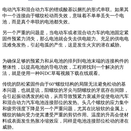
电动汽车和混合动力车的锂或酸基以捆扎的形式串联。如果其
中一个连接由于螺纹松动而失效，意味着不单单丢失一个电
池，而是真个串联的电池都失效。
另一个严重的问题是，当电动车或者混合动力车的电池固定紧
固件预紧力消失，那么电池就会失去供电能力。充足的供电电
流难免发热，引起电弧的产生，这是发生火灾的潜在威胁。
为确保足够的预紧力和从电池的排列到电池末端的连接构件的
整体性，以提高电池的导电功效，工程师找到一个解决的方
法，就是使用一种叫DC草莓视频下载在线观看。
传统的防松紧固件由于60°螺纹结构的局限无法避免松动的基
本问题，也就是说，阳螺纹的牙尖与阴螺纹的牙底存在间隙，
会引起振动诱发的松动，从而导致预紧力衰减并促使电动汽车
和混合动力汽车电池连接部位的发热。头几个螺纹的应力集中
和疲劳强度下降是另一个严重问题，尤其在比较软的金属上，
螺纹的轴向受力使其遭受严重的剪切作用。温度的升高会使材
料或表面发生热胀冷缩效应，同样是电池连接部位松动的潜在
威胁。