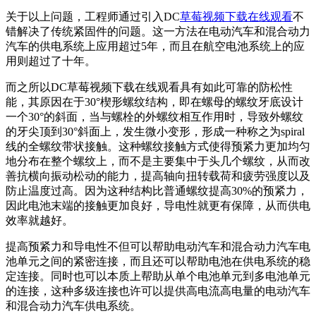
关于以上问题，工程师通过引入DC
草莓视频下载在线观看
不
错解决了传统紧固件的问题。这一方法在电动汽车和混合动力
汽车的供电系统上应用超过5年，而且在航空电池系统上的应
用则超过了十年。
而之所以DC草莓视频下载在线观看具有如此可靠的防松性
能，其原因在于30°楔形螺纹结构，即在螺母的螺纹牙底设计
一个30°的斜面，当与螺栓的外螺纹相互作用时，导致外螺纹
的牙尖顶到30°斜面上，发生微小变形，形成一种称之为spiral
线的全螺纹带状接触。这种螺纹接触方式使得预紧力更加均匀
地分布在整个螺纹上，而不是主要集中于头几个螺纹，从而改
善抗横向振动松动的能力，提高轴向扭转载荷和疲劳强度以及
防止温度过高。因为这种结构比普通螺纹提高30%的预紧力，
因此电池末端的接触更加良好，导电性就更有保障，从而供电
效率就越好。
提高预紧力和导电性不但可以帮助电动汽车和混合动力汽车电
池单元之间的紧密连接，而且还可以帮助电池在供电系统的稳
定连接。同时也可以本质上帮助从单个电池单元到多电池单元
的连接，这种多级连接也许可以提供高电流高电量的电动汽车
和混合动力汽车供电系统。