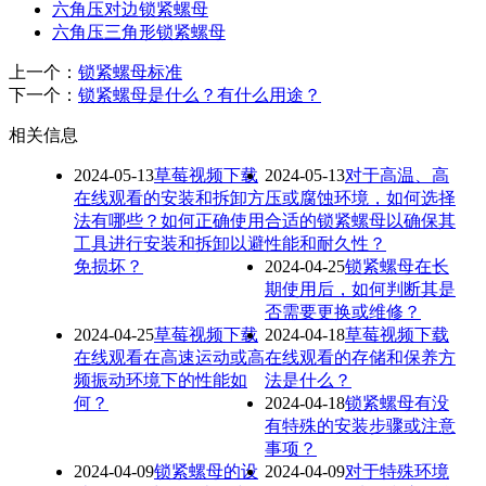
六角压对边锁紧螺母
六角压三角形锁紧螺母
上一个：
锁紧螺母标准
下一个：
锁紧螺母是什么？有什么用途？
相关信息
2024-05-13
草莓视频下载
2024-05-13
对于高温、高
在线观看的安装和拆卸方
压或腐蚀环境，如何选择
法有哪些？如何正确使用
合适的锁紧螺母以确保其
工具进行安装和拆卸以避
性能和耐久性？
免损坏？
2024-04-25
锁紧螺母在长
期使用后，如何判断其是
否需要更换或维修？
2024-04-25
草莓视频下载
2024-04-18
草莓视频下载
在线观看在高速运动或高
在线观看的存储和保养方
频振动环境下的性能如
法是什么？
何？
2024-04-18
锁紧螺母有没
有特殊的安装步骤或注意
事项？
2024-04-09
锁紧螺母的设
2024-04-09
对于特殊环境